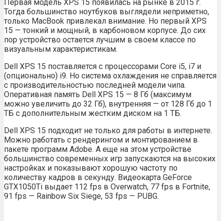
Первая модель XPS 15 появилась на рынке в 2015 г.
Тогда большинство ноутбуков выглядели неприметно,
только MacBook привлекал внимание. Но первый XPS
15 — тонкий и мощный, в карбоновом корпусе. До сих
пор устройство остается лучшим в своем классе по
визуальным характеристикам.
Dell XPS 15 поставляется с процессорами Core i5, i7 и
(опционально) i9. Но система охлаждения не справляется
с производительностью последней модели чипа.
Оперативная память Dell XPS 15 — 8 Гб (максимум
можно увеличить до 32 Гб), внутренняя — от 128 Гб до 1
ТБ с дополнительным жестким диском на 1 ТБ.
Dell XPS 15 подходит не только для работы в интернете.
Можно работать с рендерингом и монтированием в
пакете программ Adobe. А еще на этом устройстве
большинство современных игр запускаются на высоких
настройках и показывают хорошую частоту по
количеству кадров в секунду. Видеокарта GeForce
GTX1050Ti выдает 112 fps в Overwatch, 77 fps в Fortnite,
91 fps — Rainbow Six Siege, 53 fps — PUBG.