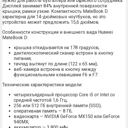
нужно для работы бухгалтера или офисного сотрудника.
Дисплей занимает 84% внутренней поверхности
крышки, рамки узкие. Компактность MateBook D
характерна для 14-дюймовых ноутбуков, но это
устройство может предложить 15,6 дюймов.
Особенности конструкции и внешнего вида Huawei
MateBook D:
крышка откидывается на 178 градусов;
дактилоскопический сканер встроен в кнопку
питания;
тачпад вытянут по длине (122 х 65 мм);
веб-камера встроена в кнопку между
функциональными клавишами F6 и F7.
Технические характеристики модели:
четырехъядерный процессор Core i5 от Intel со
средней частотой 1,6 Ггц;
256 или 512 Гб внутренней памяти (SSD);
оперативная память — 8 Гб;
видеокарта — NVIDIA GeForce MX150 или GeForce
940MX;
аккумулятор — 3 800 мАч.