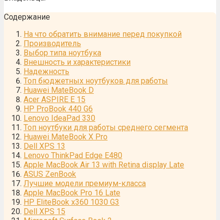
Содержание
На что обратить внимание перед покупкой
Производитель
Выбор типа ноутбука
Внешность и характеристики
Надежность
Топ бюджетных ноутбуков для работы
Huawei MateBook D
Acer ASPIRE E 15
HP ProBook 440 G6
Lenovo IdeaPad 330
Топ ноутбуки для работы среднего сегмента
Huawei MateBook X Pro
Dell XPS 13
Lenovo ThinkPad Edge E480
Apple MacBook Air 13 with Retina display Late
ASUS ZenBook
Лучшие модели премиум-класса
Apple MacBook Pro 16 Late
HP EliteBook x360 1030 G3
Dell XPS 15