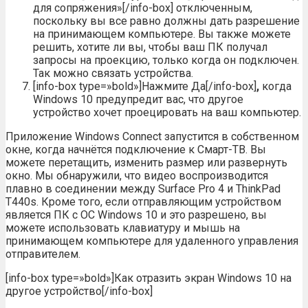
для сопряжения»[/info-box] отключенным,
поскольку вы все равно должны дать разрешение
на принимающем компьютере. Вы также можете
решить, хотите ли вы, чтобы ваш ПК получал
запросы на проекцию, только когда он подключен.
Так можно связать устройства.
[info-box type=»bold»]Нажмите Да[/info-box]
,
когда
Windows 10 предупредит вас, что другое
устройство хочет проецировать на ваш компьютер.
Приложение Windows Connect запустится в собственном
окне, когда начнётся подключение к Смарт-ТВ. Вы
можете перетащить, изменить размер или развернуть
окно. Мы обнаружили, что видео воспроизводится
плавно в соединении между Surface Pro 4 и ThinkPad
T440s. Кроме того, если отправляющим устройством
является ПК с ОС Windows 10 и это разрешено, вы
можете использовать клавиатуру и мышь на
принимающем компьютере для удаленного управления
отправителем.
[info-box type=»bold»]Как отразить экран Windows 10 на
другое устройство[/info-box]