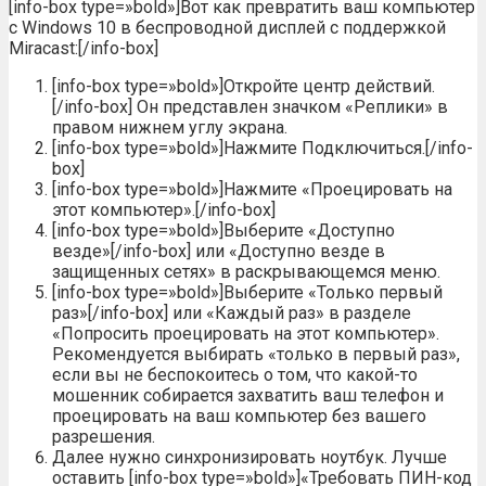
[info-box type=»bold»]Вот как превратить ваш компьютер
с Windows 10 в беспроводной дисплей с поддержкой
Miracast:[/info-box]
[info-box type=»bold»]Откройте центр действий.
[/info-box] Он представлен значком «Реплики» в
правом нижнем углу экрана.
[info-box type=»bold»]Нажмите Подключиться.[/info-
box]
[info-box type=»bold»]Нажмите «Проецировать на
этот компьютер».[/info-box]
[info-box type=»bold»]Выберите «Доступно
везде»[/info-box] или «Доступно везде в
защищенных сетях» в раскрывающемся меню.
[info-box type=»bold»]Выберите «Только первый
раз»[/info-box] или «Каждый раз» в разделе
«Попросить проецировать на этот компьютер».
Рекомендуется выбирать «только в первый раз»,
если вы не беспокоитесь о том, что какой-то
мошенник собирается захватить ваш телефон и
проецировать на ваш компьютер без вашего
разрешения.
Далее нужно синхронизировать ноутбук. Лучше
оставить [info-box type=»bold»]«Требовать ПИН-код