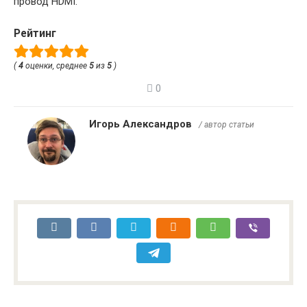
провод HDMI.
Рейтинг
(
4
оценки, среднее
5
из
5
)
0
Игорь Александров
/ автор статьи