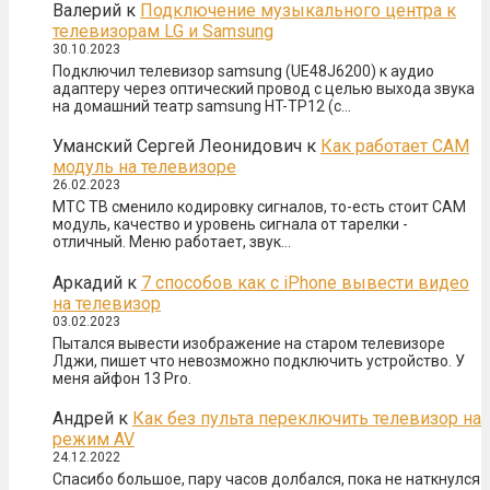
Валерий
к
Подключение музыкального центра к
телевизорам LG и Samsung
30.10.2023
Подключил телевизор samsung (UE48J6200) к аудио
адаптеру через оптический провод с целью выхода звука
на домашний театр samsung HT-TP12 (с…
Уманский Сергей Леонидович
к
Как работает CAM
модуль на телевизоре
26.02.2023
МТС ТВ сменило кодировку сигналов, то-есть стоит САМ
модуль, качество и уровень сигнала от тарелки -
отличный. Меню работает, звук…
Аркадий
к
7 способов как с iPhone вывести видео
на телевизор
03.02.2023
Пытался вывести изображение на старом телевизоре
Лджи, пишет что невозможно подключить устройство. У
меня айфон 13 Pro.
Андрей
к
Как без пульта переключить телевизор на
режим AV
24.12.2022
Спасибо большое, пару часов долбался, пока не наткнулся